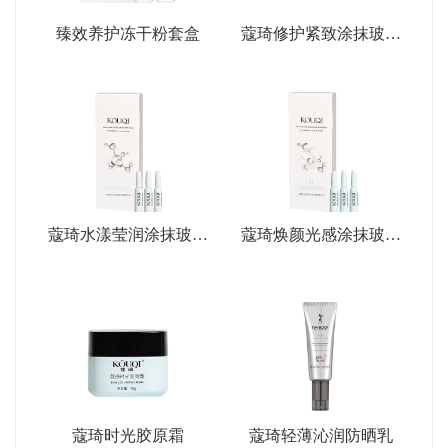
臻效养护冻干粉套盒
蔻琦修护紧致涂抹玻尿
酸精华液
蔻琦水漾莹润涂抹玻尿
蔻琦焕颜光感涂抹玻尿
酸精华液
酸精华液
蔻琦时光胶原霜
蔻琦轻薄沁润防晒乳