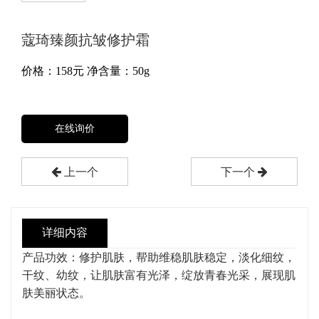
蔻琦臻颜抗皱修护霜
价格：
158
元
净含量：50g
在线询价
上一个
下一个
详细内容
产品功效：修护肌肤，帮助维稳肌肤稳定，淡化细纹，
干纹、幼纹，让肌肤富有光泽，绽放青春光采，展现肌
肤美丽状态。