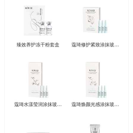
臻效养护冻干粉套盒
蔻琦修护紧致涂抹玻尿
酸精华液
蔻琦水漾莹润涂抹玻尿
蔻琦焕颜光感涂抹玻尿
酸精华液
酸精华液