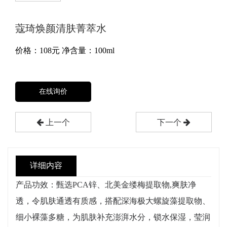
蔻琦焕颜清肤菁萃水
价格：
108
元
净含量：100ml
在线询价
上一个
下一个
详细内容
产品功效：甄选PCA锌、北美金缕梅提取物,爽肤净
透，令肌肤通透有质感，搭配深海极大螺旋藻提取物、
细小裸藻多糖，为肌肤补充澎湃水分，锁水保湿，莹润